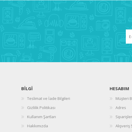
BILGI
HESABIM
Teslimat ve İade Bilgileri
Müşteri Bi
Gizlilik Politikası
Adres
Kullanım Şartları
Siparişle
Hakkımızda
Alışveriş