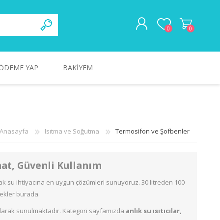
0
0
ÖDEME YAP
BAKİYEM
ÜYE OL
GIRIŞ
RZUM
ISITMA VE SOĞUTMA
TECNA
KÜÇÜK EV ALETLERI
HOOVER
Anasayfa
Isıtma ve Soğutma
Termosifon ve Şofbenler
mat, Güvenli Kullanım
ak su ihtiyacına en uygun çözümleri sunuyoruz. 30 litreden 100
ekler burada.
larak sunulmaktadır. Kategori sayfamızda
anlık su ısıtıcılar,