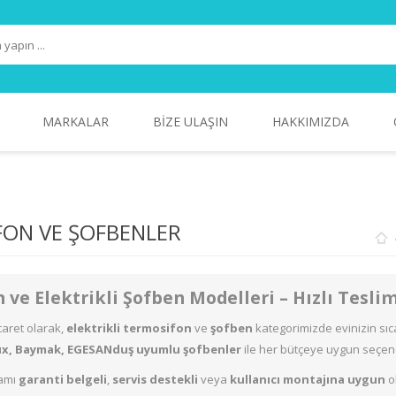
MARKALAR
BIZE ULAŞIN
HAKKIMIZDA
AL
PIŞIRICILER - SOLO
ARNİCA
TELEVIZYONLAR
PHILIPS
A
ON VE ŞOFBENLER
ve Elektrikli Şofben Modelleri – Hızlı Tesli
caret olarak,
elektrikli termosifon
ve
şofben
kategorimizde evinizin sıc
ux, Baymak, EGESANduş uyumlu şofbenler
ile her bütçeye uygun seçen
mamı
garanti belgeli
,
servis destekli
veya
kullanıcı montajına uygun
o