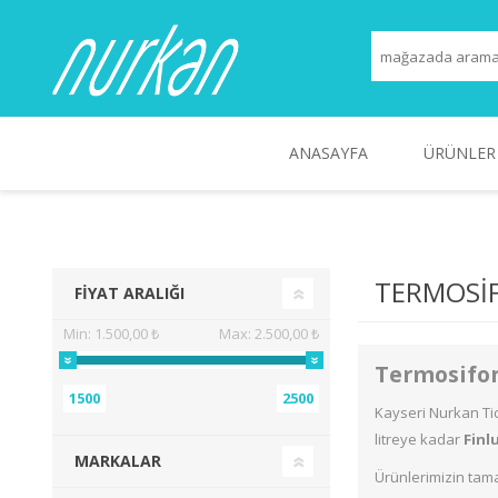
ANASAYFA
ÜRÜNLER
SIMFER
ANKASTRE
ALTUS
BEYAZ EŞYALAR
TEF
TERMOSIF
FIYAT ARALIĞI
Min:
1.500,00 ₺
Max:
2.500,00 ₺
Termosifon 
1500
2500
Kayseri Nurkan Ti
litreye kadar
Finl
MARKALAR
Ürünlerimizin ta