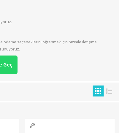
İMAT
ŞAHBAZ
ASPİNO
Klimalar
Süpürgeler
Elektrikli Isıtıcılar
Mutfak Aletleri
uyoruz.
Vantilatörler
Ütü ve Ütü masaları
Termosifon ve Şofbenler
Kişisel Bakım Ürünleri
ya ödeme seçeneklerini öğrenmek için bizimle iletişime
Süt İşleme Ürünleri
e sunuyoruz.
e Geç