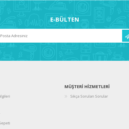
E-BÜLTEN
MÜŞTERI HIZMETLERI
lgileri
Sıkça Sorulan Sorular
r
 Sepeti