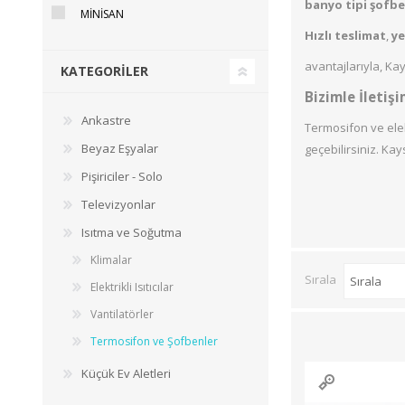
AKSU
FANTOM
AFE
banyo tipi şofb
MİNİSAN
Ankastre Ocaklar
Buzdolabı
Hızlı teslimat
,
ye
Ankastre Fırınlar
Çamaşır Makineleri
avantajlarıyla, Ka
KATEGORILER
Ankastre Davlumbazlar
Bulaşık Makineleri
Bizimle İletiş
Aspiratörler
Derindondurucular
Ankastre
Termosifon ve elek
Kurutma Makineleri
Beyaz Eşyalar
geçebilirsiniz. Ka
Pişiriciler - Solo
ŞAMDAN
ARMONİ
MİNİ
Televizyonlar
Isıtma ve Soğutma
Klimalar
Sırala
Elektrikli Isıtıcılar
Vantilatörler
Termosifon ve Şofbenler
Küçük Ev Aletleri