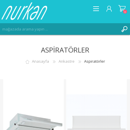
0
ASPIRATÖRLER
ÜYE OL
GIRIŞ
Anasayfa
Ankastre
Aspiratörler
FAVORILER
0